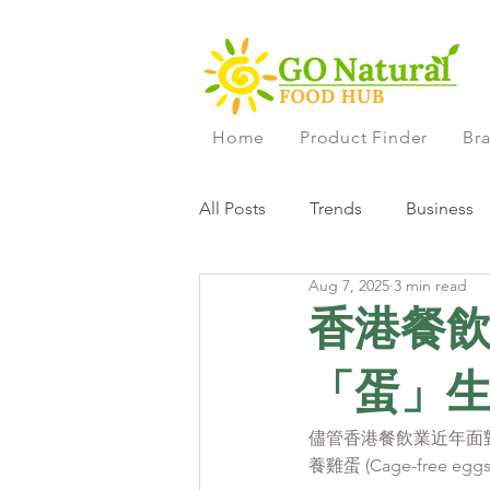
Home
Product Finder
Bra
All Posts
Trends
Business
Aug 7, 2025
3 min read
Packaging
Regulations
香港餐
「蛋」
儘管香港餐飲業近年面
養雞蛋 (Cage-free