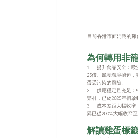
目前香港市面消耗的雞
為何轉用非
1.     提升食品
25倍。籠養環境擠迫
蛋受污染的風險。
2.     供應穩定
樂村，已於2025年初
3.     成本差距
異已從200%大幅收窄
解讀雞蛋標