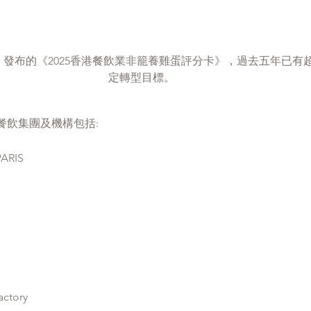
dation 發布的《2025香港餐飲業非籠養雞蛋評分卡》，過去五年已有超
定轉型目標。
餐飲集團及機構包括:
ARIS
actory