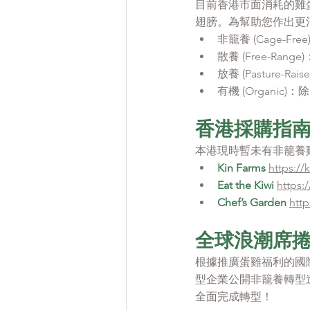
目前香港市面消耗的雞
翅膀。為幫助您作出更
非籠養 (Cage-
散養 (Free-R
放養 (Pasture
有機 (Organ
香港採購指
本港現時暫未有非籠養
Kin Farms
https:/
Eat the Kiwi
https:
Chef’s Garden
htt
全球浪潮席
根據推廣蛋雞福利的國際非牟
型企業公開非籠養轉型進
全面完成轉型！