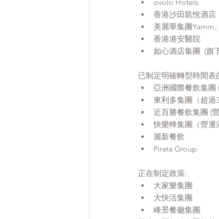
ovolo Hotels
香港沙田凱悅酒店
美麗華集團Yamm
香港港安醫院
如心酒店集團  (
已制定明確轉型時間表的
亞洲國際餐飲集團 (
東利多集團（超過
近百勝餐飲集團 (營運近
快樂蜂集團（營運添好
麗新餐飲
Pirata Group
正在制定政策:
大家樂集團
大快活集團
峰景餐廳集團