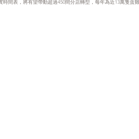
實時間表，將有望帶動超過450間分店轉型，每年為近13萬隻蛋