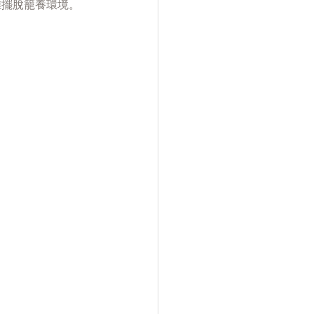
雞擺脫籠養環境。