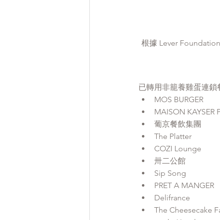
根據 Lever Foun
已轉用非籠養雞蛋連鎖
MOS BURGER
MAISON KAYSER P
葡京餐飲集團
The Platter
COZI Lounge
卅二公館
Sip Song
PRET A MANGER
Delifrance
The Cheesecake F