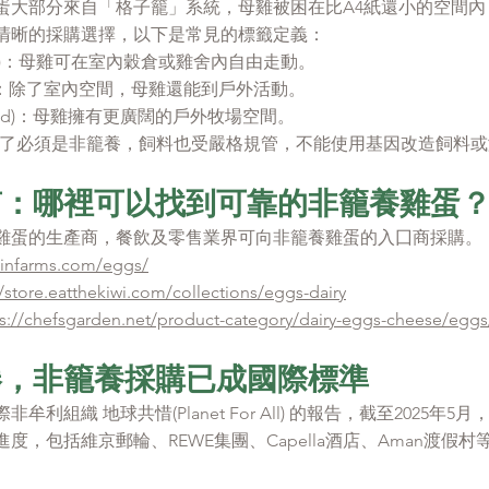
蛋大部分來自「格子籠」系統，母雞被困在比A4紙還小的空間內
清晰的採購選擇，以下是常見的標籤定義：
Free)：母雞可在室內穀倉或雞舍內自由走動。
ange)：除了室內空間，母雞還能到戶外活動。
-Raised)：母雞擁有更廣闊的戶外牧場空間。
ic)：除了必須是非籠養，飼料也受嚴格規管，不能使用基因改造飼料
南：哪裡可以找到可靠的非籠養雞蛋
雞蛋的生產商，餐飲及零售業界可向非籠養雞蛋的入囗商採購。
/kinfarms.com/eggs/
//store.eatthekiwi.com/collections/eggs-dairy
ps://chefsgarden.net/product-category/dairy-eggs-cheese/eggs
捲，非籠養採購已成國際標準
利組織 地球共惜(Planet For All) 的報告，截至2025年5
度，包括維京郵輪、REWE集團、Capella酒店、Aman渡假