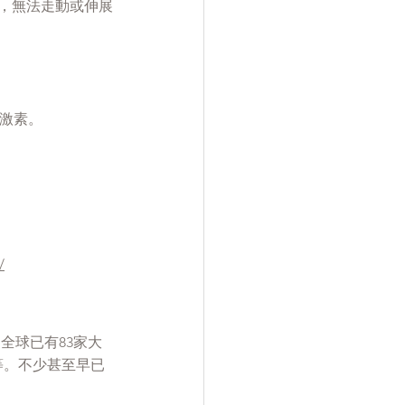
，無法走動或伸展
或激素。
？
/
月，全球已有83家大
村等。不少甚至早已