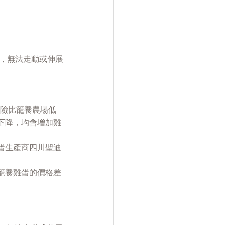
，無法走動或伸展
染風險比籠養農場低
下降，均會增加雞
雞蛋生產商四川聖迪
與籠養雞蛋的價格差