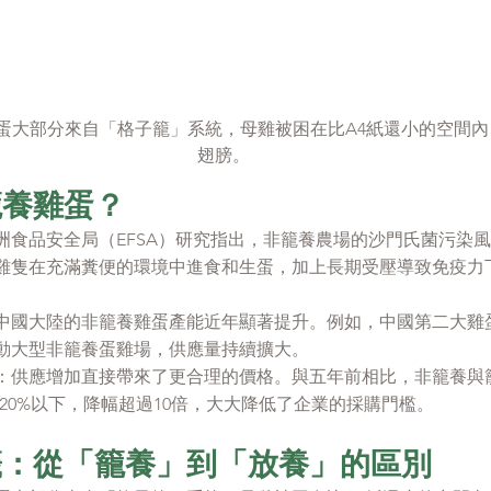
蛋大部分來自「格子籠」系統，母雞被困在比A4紙還小的空間內
翅膀。
籠養雞蛋？
安全：歐洲食品安全局（EFSA）研究指出，非籠養農場的沙門氏菌污
，雞隻在充滿糞便的環境中進食和生蛋，加上長期受壓導致免疫力
且充足：中國大陸的非籠養雞蛋產能近年顯著提升。例如，中國第二大
啟動大型非籠養蛋雞場，供應量持續擴大。
大幅收窄：供應增加直接帶來了更合理的價格。與五年前相比，非籠養
至20%以下，降幅超過10倍，大大降低了企業的採購門檻。
籤：從「籠養」到「放養」的區別